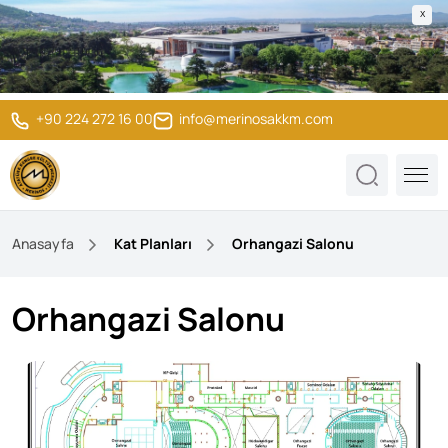
X
+90 224 272 16 00
info@merinosakkm.com
Anasayfa
Kat Planları
Orhangazi Salonu
Orhangazi Salonu