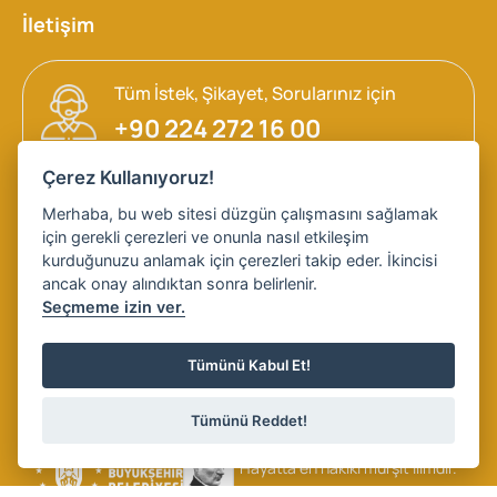
İletişim
Tüm İstek, Şikayet, Sorularınız için
+90 224 272 16 00
Çerez Kullanıyoruz!
Talep ve Öneri
Merhaba, bu web sitesi düzgün çalışmasını sağlamak
Bilgi Edinme, Öneri ve Şikayet Formu
için gerekli çerezleri ve onunla nasıl etkileşim
kurduğunuzu anlamak için çerezleri takip eder. İkincisi
ancak onay alındıktan sonra belirlenir.
Seçmeme izin ver.
© 2026 Bursa Büyükşehir Belediyesi - Tüm Hakları Saklıdır
KVKK
Çerezler
Tümünü Kabul Et!
Tümünü Reddet!
“Hayatta en hakiki mürşit ilimdir.”