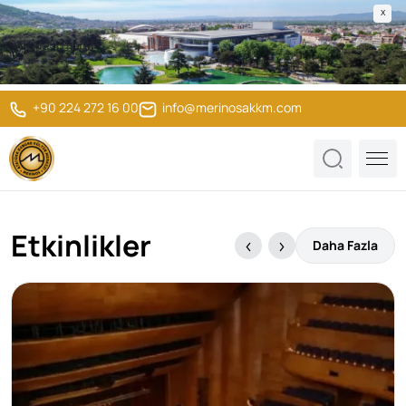
X
+90 224 272 16 00
info@merinosakkm.com
Etkinlikler
Daha Fazla