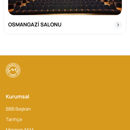
OSMANGAZİ SALONU
Kurumsal
BBB Başkan
Tarihçe
Merinos AKM