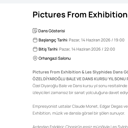
Pictures From Exhibition
Dans Gösterisi
Başlangıç Tarihi:
Pazar, 14 Haziran 2026 / 19:00
Bitiş Tarihi:
Pazar, 14 Haziran 2026 / 22:00
Orhangazi Salonu
Pictures From Exhibition & Les Slyphides Dans Gö
ÖZEL DİYAROĞLU BALE VE DANS KURSU YIL SONU R
Özel Diyaroğlu Bale ve Dans kursu yıl sonu resitalind
izleyicileri zamansız bir sanat yolculuğuna davet ediy
Empresyonist ustalar Claude Monet, Edgar Degas ve P
Exhibition, müzik ve dansla görsel bir şölen sunuyor.
Ardından Frédéric Chopin’in eşsiz müziğiyle Les Sylphi