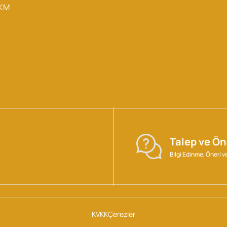
AKM
Talep ve Ön
Bilgi Edinme, Öneri 
KVKK
Çerezler