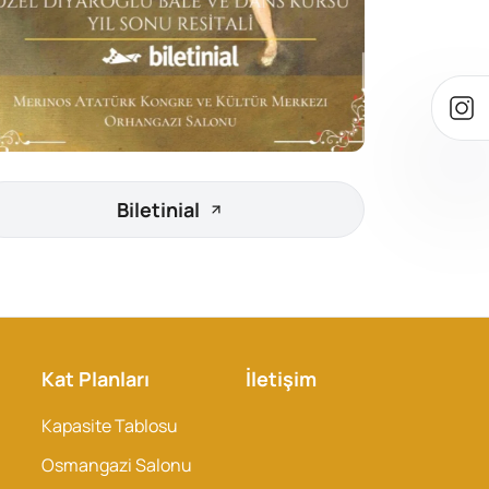
Biletinial
Kat Planları
İletişim
Kapasite Tablosu
Osmangazi Salonu