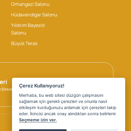
Orhangazi Salonu
Hüdavendigar Salonu
Yıldırım Bayezid
Salonu
Büyük Teras
eri
Çerez Kullanıyoruz!
ve Şikayet Formu
Merhaba, bu web sitesi düzgün çalışmasını
sağlamak için gerekli çerezleri ve onunla nasıl
etkileşim kurduğunuzu anlamak için çerezleri takip
eder. İkincisi ancak onay alındıktan sonra belirlenir.
Seçmeme izin ver.